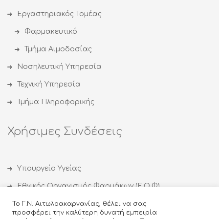
Εργαστηριακός Τομέας
Φαρμακευτικό
Τμήμα Αιμοδοσίας
Νοσηλευτική Υπηρεσία
Τεχνική Υπηρεσία
Τμήμα Πληροφορικής
Χρήσιμες Συνδέσεις
Υπουργείο Υγείας
Εθνικός Οργανισμός Φαρμάκων (Ε.Ο.Φ)
Εθνικός Οργανισμός Δημόσιας Υγείας (ΕΟΔΥ)
Το Γ.Ν. Αιτωλοακαρνανίας, θέλει να σας
προσφέρει την καλύτερη δυνατή εμπειρία