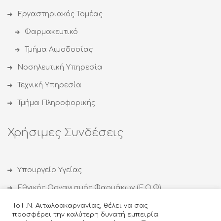
Εργαστηριακός Τομέας
Φαρμακευτικό
Τμήμα Αιμοδοσίας
Νοσηλευτική Υπηρεσία
Τεχνική Υπηρεσία
Τμήμα Πληροφορικής
Χρήσιμες Συνδέσεις
Υπουργείο Υγείας
Εθνικός Οργανισμός Φαρμάκων (Ε.Ο.Φ)
Εθνικός Οργανισμός Δημόσιας Υγείας (ΕΟΔΥ)
Το Γ.Ν. Αιτωλοακαρνανίας, θέλει να σας
προσφέρει την καλύτερη δυνατή εμπειρία