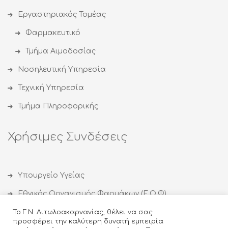
Εργαστηριακός Τομέας
Φαρμακευτικό
Τμήμα Αιμοδοσίας
Νοσηλευτική Υπηρεσία
Τεχνική Υπηρεσία
Τμήμα Πληροφορικής
Χρήσιμες Συνδέσεις
Υπουργείο Υγείας
Εθνικός Οργανισμός Φαρμάκων (Ε.Ο.Φ)
Εθνικός Οργανισμός Δημόσιας Υγείας (ΕΟΔΥ)
Το Γ.Ν. Αιτωλοακαρνανίας, θέλει να σας
προσφέρει την καλύτερη δυνατή εμπειρία