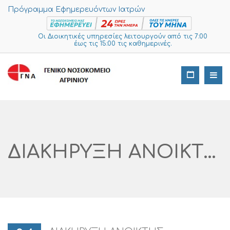
Πρόγραμμα Εφημερευόντων Ιατρών
Οι Διοικητικές υπηρεσίες λειτουργούν από τις 7:00
έως τις 15:00 τις καθημερινές.
ΔΙΑΚΗΡΥΞΗ ΑΝΟΙΚΤΗΣ ΔΙΑΔΙΚΑΣΙΑΣ ΑΡ. 12272 /2021 (ΑΝΩ ΤΩΝ ΟΡΙΩΝ ΤΟΥ ΑΡΘΡΟΥ 5 ΤΟΥ Ν.4412/2016 ) ΑΡ. ΣΥΣΤΗΜΑΤΟΣ: 132587,132588,132592 /2021