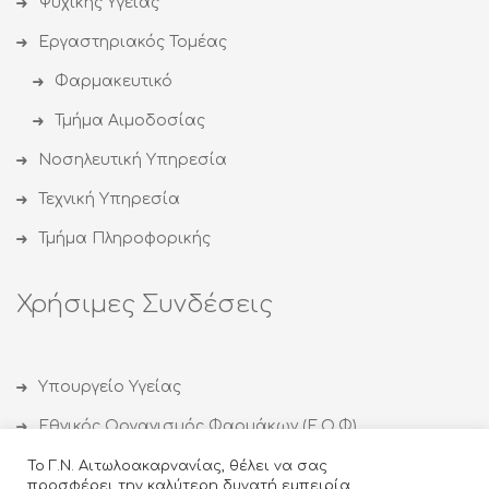
Ψυχικής Υγείας
Εργαστηριακός Τομέας
Φαρμακευτικό
Τμήμα Αιμοδοσίας
Νοσηλευτική Υπηρεσία
Τεχνική Υπηρεσία
Τμήμα Πληροφορικής
Χρήσιμες Συνδέσεις
Υπουργείο Υγείας
Εθνικός Οργανισμός Φαρμάκων (Ε.Ο.Φ)
Εθνικός Οργανισμός Δημόσιας Υγείας (ΕΟΔΥ)
Το Γ.Ν. Αιτωλοακαρνανίας, θέλει να σας
προσφέρει την καλύτερη δυνατή εμπειρία