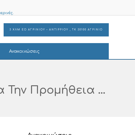
ερινές.
3 ΧΛΜ ΕΟ ΑΓΡΙΝΙΟΥ – ΑΝΤΙΡΡΙΟΥ , ΤΚ 30100 ΑΓΡΙΝΙΟ
Ανακοινώσεις
Πρόσκληση Εκδήλωσης Ενδιαφέροντος Για Την Προμήθεια «Η/Υ – ΠΟΛΥΜΗΧΑΝΗΜΑΤΩΝ & ΣΥΝΑΦΩΝ ΥΛΙΚΩΝ» CPV 30200000-1, ΠΡΟΫΠΟΛΟΓΙΖΟΜΕΝΗΣ ΔΑΠΑΝΗΣ 5.171,00€ ΣΥΜΠΕΡΙΛΑΜΒΑΝΟΜΕΝΟΥ ΤΟΥ ΦΠΑ. Για Την Κάλυψη Των Αναγκών Της Νοσηλευτικής Μονάδας Μεσολογγίου, Με Κριτήριο Κατακύρωσης Την Πλέον Συμφέρουσα Από Οικονομική Άποψη Προσφορά Βάσει Τιμής.