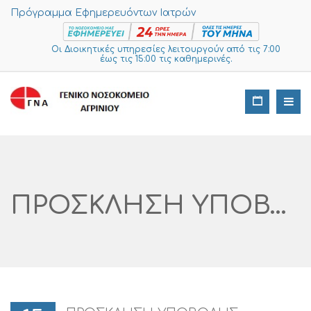
Πρόγραμμα Εφημερευόντων Ιατρών
Οι Διοικητικές υπηρεσίες λειτουργούν από τις 7:00
έως τις 15:00 τις καθημερινές.
ΠΡΟΣΚΛΗΣΗ ΥΠΟΒΟΛΗΣ ΠΡΟΣΦΟΡΩΝ ΣΤΗΝ ΠΛΑΤΦΟΡΜΑ I-SUPPLIES Με Α/α 173 -2023 Στα Πλαίσια Των Ν. 4782 2021 Άρθρο 53 Και Του Ν.4412/2016 Άρθρο 32 ΓΙΑ ΤΗΝ ΠΡΟΜΗΘΕΙΑ ΚΥΚΛΩΜΑΤΩΝ ΑΝΑΙΣΘΗΣΙΑΣ ΓΙΑ ΤΙΣ ΣΥΣΚΕΥΕΣ ΥΨΗΛΗΣ ΡΟΗΣ ΟΞΥΓΟΝΟΥ (HIGH FLOW) ΓΙΑ ΤΗΝ ΚΛΙΝΙΚΗ COVID-19 ΚΑΙ ΤΗΝ ΠΑΘΟΛΟΓΙΚΗ ΚΛΙΝΙΚΗ