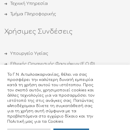
Τεχνική Υπηρεσία
Τμήμα Πληροφορικής
Χρήσιμες Συνδέσεις
Υπουργείο Υγείας
Εθνικός Οργανισμός Φαρμάκων (Ε.Ο.Φ)
Εθνικός Οργανισμός Δημόσιας Υγείας (ΕΟΔΥ)
Το Γ.Ν. Αιτωλοακαρνανίας, θέλει να σας
προσφέρει την καλύτερη δυνατή εμπειρία
Οργανισμός κατά των Ναρκωτικών (ΟΚΑΝΑ)
κατά τη χρήση αυτού του ιστότοπου. Προς
τον σκοπό αυτόν, χρησιμοποιεί cookies και
Ιατρικός Σύλλογος Αγρινίου
άλλες τεχνολογίες για να προσαρμόσει τον
ιστότοπό της στις ανάγκες σας. Πατώντας
Κέντρο Θεραπείας Εξαρτημένων Ατόμων (ΚΕΘΕΑ)
«Αποδέχομαι» δίνετε τη συγκατάθεσή σας
για τη χρήση αυτή σύμφωνα με τα
προβλεπόμενα στο εγχώριο δίκαιο και την
Πολιτική μας για τα Cookies.
Design & Developed by
- ©2018 Γενικό