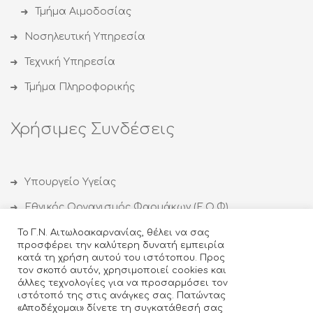
Τμήμα Αιμοδοσίας
Νοσηλευτική Υπηρεσία
Τεχνική Υπηρεσία
Τμήμα Πληροφορικής
Χρήσιμες Συνδέσεις
Υπουργείο Υγείας
Εθνικός Οργανισμός Φαρμάκων (Ε.Ο.Φ)
Εθνικός Οργανισμός Δημόσιας Υγείας (ΕΟΔΥ)
Το Γ.Ν. Αιτωλοακαρνανίας, θέλει να σας
προσφέρει την καλύτερη δυνατή εμπειρία
Οργανισμός κατά των Ναρκωτικών (ΟΚΑΝΑ)
κατά τη χρήση αυτού του ιστότοπου. Προς
τον σκοπό αυτόν, χρησιμοποιεί cookies και
Ιατρικός Σύλλογος Αγρινίου
άλλες τεχνολογίες για να προσαρμόσει τον
ιστότοπό της στις ανάγκες σας. Πατώντας
Κέντρο Θεραπείας Εξαρτημένων Ατόμων (ΚΕΘΕΑ)
«Αποδέχομαι» δίνετε τη συγκατάθεσή σας