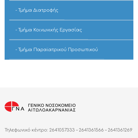
Τμήμα Διατροφής
Τμήμα Κοινωνικής Εργασίας
Τμήμα Παραϊατρικού Προσωπικού
Τηλεφωνικό κέντρο: 2641057333 – 2641361566 – 2641361269