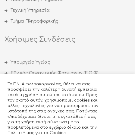
Τεχνική Υπηρεσία
Τμήμα Πληροφορικής
Χρήσιμες Συνδέσεις
Υπουργείο Υγείας
Εθνικός Οργανισμός Φαρμάκων (Ε.Ο.Φ)
Εθνικός Οργανισμός Δημόσιας Υγείας (ΕΟΔΥ)
Το Γ.Ν. Αιτωλοακαρνανίας, θέλει να σας
προσφέρει την καλύτερη δυνατή εμπειρία
Οργανισμός κατά των Ναρκωτικών (ΟΚΑΝΑ)
κατά τη χρήση αυτού του ιστότοπου. Προς
τον σκοπό αυτόν, χρησιμοποιεί cookies και
Ιατρικός Σύλλογος Αγρινίου
άλλες τεχνολογίες για να προσαρμόσει τον
ιστότοπό της στις ανάγκες σας. Πατώντας
Κέντρο Θεραπείας Εξαρτημένων Ατόμων (ΚΕΘΕΑ)
«Αποδέχομαι» δίνετε τη συγκατάθεσή σας
για τη χρήση αυτή σύμφωνα με τα
προβλεπόμενα στο εγχώριο δίκαιο και την
Πολιτική μας για τα Cookies.