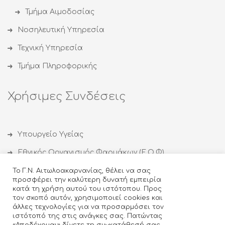
Τμήμα Αιμοδοσίας
Νοσηλευτική Υπηρεσία
Τεχνική Υπηρεσία
Τμήμα Πληροφορικής
Χρήσιμες Συνδέσεις
Υπουργείο Υγείας
Εθνικός Οργανισμός Φαρμάκων (Ε.Ο.Φ)
Εθνικός Οργανισμός Δημόσιας Υγείας (ΕΟΔΥ)
Το Γ.Ν. Αιτωλοακαρνανίας, θέλει να σας
προσφέρει την καλύτερη δυνατή εμπειρία
Οργανισμός κατά των Ναρκωτικών (ΟΚΑΝΑ)
κατά τη χρήση αυτού του ιστότοπου. Προς
τον σκοπό αυτόν, χρησιμοποιεί cookies και
Ιατρικός Σύλλογος Αγρινίου
άλλες τεχνολογίες για να προσαρμόσει τον
ιστότοπό της στις ανάγκες σας. Πατώντας
Κέντρο Θεραπείας Εξαρτημένων Ατόμων (ΚΕΘΕΑ)