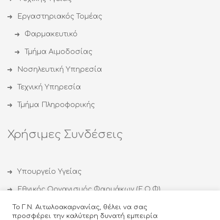
Εργαστηριακός Τομέας
Φαρμακευτικό
Τμήμα Αιμοδοσίας
Νοσηλευτική Υπηρεσία
Τεχνική Υπηρεσία
Τμήμα Πληροφορικής
Χρήσιμες Συνδέσεις
Υπουργείο Υγείας
Εθνικός Οργανισμός Φαρμάκων (Ε.Ο.Φ)
Εθνικός Οργανισμός Δημόσιας Υγείας (ΕΟΔΥ)
Το Γ.Ν. Αιτωλοακαρνανίας, θέλει να σας
προσφέρει την καλύτερη δυνατή εμπειρία