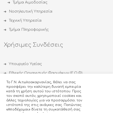
Τμήμα Αιμοδοσίας
Νοσηλευτική Υπηρεσία
Τεχνική Υπηρεσία
Τμήμα Πληροφορικής
Χρήσιμες Συνδέσεις
Υπουργείο Υγείας
Εθνικός Οργανισμός Φαρμάκων (Ε.Ο.Φ)
Εθνικός Οργανισμός Δημόσιας Υγείας (ΕΟΔΥ)
Το Γ.Ν. Αιτωλοακαρνανίας, θέλει να σας
προσφέρει την καλύτερη δυνατή εμπειρία
Οργανισμός κατά των Ναρκωτικών (ΟΚΑΝΑ)
κατά τη χρήση αυτού του ιστότοπου. Προς
τον σκοπό αυτόν, χρησιμοποιεί cookies και
Ιατρικός Σύλλογος Αγρινίου
άλλες τεχνολογίες για να προσαρμόσει τον
ιστότοπό της στις ανάγκες σας. Πατώντας
Κέντρο Θεραπείας Εξαρτημένων Ατόμων (ΚΕΘΕΑ)
«Αποδέχομαι» δίνετε τη συγκατάθεσή σας