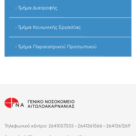
Τμήμα Διατροφής
Τμήμα Κοινωνικής Εργασίας
Τμήμα Παραϊατρικού Προσωπικού
Τηλεφωνικό κέντρο: 2641057333 – 2641361566 – 2641361269