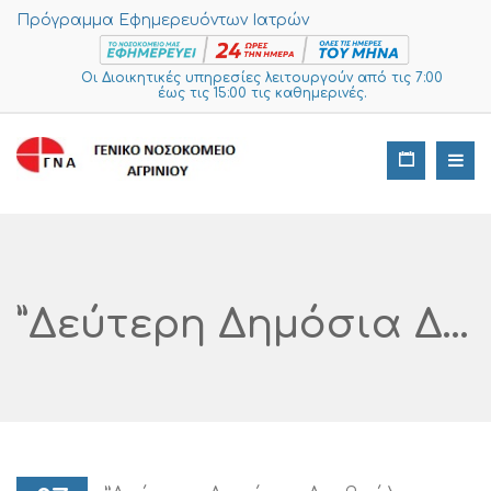
Πρόγραμμα Εφημερευόντων Ιατρών
Οι Διοικητικές υπηρεσίες λειτουργούν από τις 7:00
έως τις 15:00 τις καθημερινές.
”Δεύτερη Δημόσια Διαβούλευση Τεχνικών Προδιαγραφών Σχετικά Με Διενέργεια Διαγωνισμού Για Την Προμήθεια Υπερηχοτομογράφου Γυναικολογικής Χρήσης” Της Ν.Μ. Μεσολογγίου