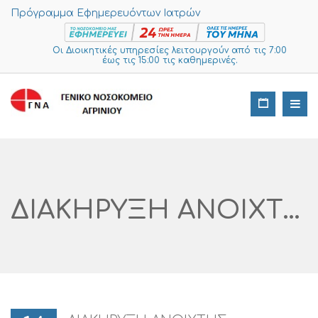
Πρόγραμμα Εφημερευόντων Ιατρών
Οι Διοικητικές υπηρεσίες λειτουργούν από τις 7:00
έως τις 15:00 τις καθημερινές.
ΔΙΑΚΗΡΥΞΗ ΑΝΟΙΧΤΗΣ ΔΙΑΔΙΚΑΣΙΑΣ Άρθρο 27 Ν. 4412/2016 ( Προθεσμίες Του Άρθρου 121) ΔΙΑΓΩΝΙΣΜΟΣ ΚΑΤΩ ΤΩΝ ΟΡΙΩΝ ΓΙΑ ΤΗΝ ΠΡΟΜΗΘΕΙΑ «ΣΥΡΡΑΠΤΙΚΟ ΠΕΡΙΤΟΜΗΣ ΕΝΗΛΙΚΩΝ ΜΙΑΣ ΧΡΗΣΗΣ 34mm ΚΑΙ 29mm ΓΙΑ 1 ΕΤΟΣ» ΑΡ. ΔΙΑΚΗΡΥΞΗΣ I SUPPLIES: 860 – 2026