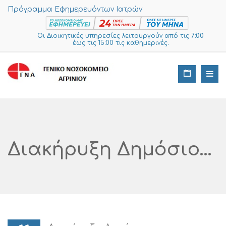
Πρόγραμμα Εφημερευόντων Ιατρών
Οι Διοικητικές υπηρεσίες λειτουργούν από τις 7:00
έως τις 15:00 τις καθημερινές.
Διακήρυξη Δημόσιου Ηλεκτρονικού Ανοικτού Άνω Των Ορίων (Διεθνούς) Διαγωνισμού Για Την Προμήθεια «ΑΝΤΙΔΡΑΣΤΗΡΙΩΝ ΓΙΑ ΤΗΝ ΕΞΑΚΡΙΒΩΣΗ ΤΗΣ ΟΜΑΔΑΣ ΑΙΜΑΤΟΣ ΚΑΙ ΑΝΑΛΩΣΙΜΩΝ ΜΕ ΣΥΝΟΔΟ ΕΞΟΠΛΙΣΜΟ (CPV 33696100-6), Για Τις Ανάγκες Του Γενικού Νοσοκομείου Αιτωλοακαρνανίας Νοσηλευτική Μονάδα Αγρινίου Με Ανοικτή Διαδικασία Μέσω ΕΣΗΔΗΣ (α/α 103724, 103725, 103726), Με Κριτήριο Κατακύρωσης Τη Συμφερότερη Από Οικονομικής Άποψης Προσφορά