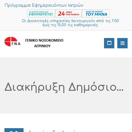
Πρόγραμμα Εφημερευόντων Ιατρών
Οι Διοικητικές υπηρεσίες λειτουργούν από τις 7:00
έως τις 15:00 τις καθημερινές.
Διακήρυξη Δημόσιου Ηλεκτρονικού Ανοικτού Άνω Των Ορίων (Διεθνούς) Διαγωνισμού Για Την Προμήθεια «ΙΑΤΡΙΚΕΣ ΠΡΟΜΗΘΕΙΕΣ (CPV 33192000-2)» Για Τις Ανάγκες Του Γενικού Νοσοκομείου Αιτωλοακαρνανίας Νοσηλευτική Μονάδα Αγρινίου Με Ανοικτή Διαδικασία Μέσω ΕΣΗΔΗΣ (α/α 133286/2021),