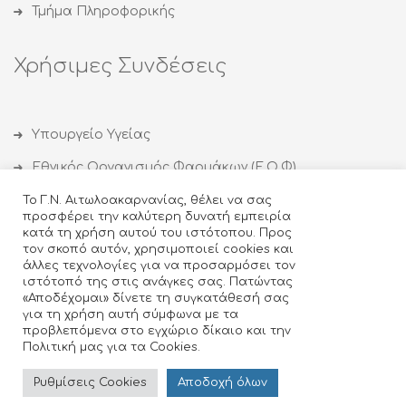
Τμήμα Πληροφορικής
Χρήσιμες Συνδέσεις
Υπουργείο Υγείας
Εθνικός Οργανισμός Φαρμάκων (Ε.Ο.Φ)
Εθνικός Οργανισμός Δημόσιας Υγείας (ΕΟΔΥ)
Το Γ.Ν. Αιτωλοακαρνανίας, θέλει να σας
προσφέρει την καλύτερη δυνατή εμπειρία
Οργανισμός κατά των Ναρκωτικών (ΟΚΑΝΑ)
κατά τη χρήση αυτού του ιστότοπου. Προς
τον σκοπό αυτόν, χρησιμοποιεί cookies και
Ιατρικός Σύλλογος Αγρινίου
άλλες τεχνολογίες για να προσαρμόσει τον
ιστότοπό της στις ανάγκες σας. Πατώντας
Κέντρο Θεραπείας Εξαρτημένων Ατόμων (ΚΕΘΕΑ)
«Αποδέχομαι» δίνετε τη συγκατάθεσή σας
για τη χρήση αυτή σύμφωνα με τα
προβλεπόμενα στο εγχώριο δίκαιο και την
Πολιτική μας για τα Cookies.
Design & Developed by
- ©2018 Γενικό
Ρυθμίσεις Cookies
Αποδoχή όλων
Νοσοκομείο Αγρινίου