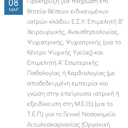
Προκήρυξη για πλήρωση επί
08
ΜΑΡ
θητεία θέσεων ειδικευμένων
ιατρών κλάδου Ε.Σ.Υ. Επιμελητή Β’
Χειρουργικής, Αναισθησιολογίας,
Ψυχιατρικής, Ψυχιατρικής (για το
Κέντρο Ψυχικής Υγείας) και
Επιμελητή Α’ Εσωτερικής
Παθολογίας ή Καρδιολογίας (με
αποδεδειγμένη εμπειρία και
γνώση στην επείγουσα ιατρική ή
εξειδίκευση στη Μ.Ε.Θ.) (για το
Τ.Ε.Π.) για το Γενικό Νοσοκομείο
Αιτωλοακαρνανίας (Οργανική