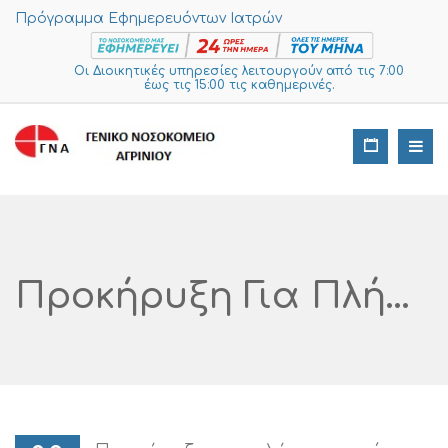
Πρόγραμμα Εφημερευόντων Ιατρών
Οι Διοικητικές υπηρεσίες λειτουργούν από τις 7:00
έως τις 15:00 τις καθημερινές.
Προκήρυξη Για Πλήρωση Επί Θητεία Θέσεων Ειδικευμένων Ιατρών Κλάδου Ε.Σ.Υ. Επιμελητή Β’ Χειρουργικής, Αναισθησιολογίας, Ψυχιατρικής, Ψυχιατρικής (για Το Κέντρο Ψυχικής Υγείας) Και Επιμελητή Α’ Εσωτερικής Παθολογίας Ή Καρδιολογίας (με Αποδεδειγμένη Εμπειρία Και Γνώση Στην Επείγουσα Ιατρική Ή Εξειδίκευση Στη Μ.Ε.Θ.) (για Το Τ.Ε.Π.) Για Το Γενικό Νοσοκομείο Αιτωλοακαρνανίας (Οργανική Μονάδα Της Έδρας Αγρίνιο)