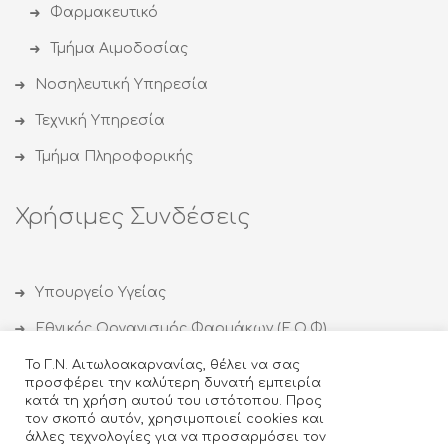
Φαρμακευτικό
Τμήμα Αιμοδοσίας
Νοσηλευτική Υπηρεσία
Τεχνική Υπηρεσία
Τμήμα Πληροφορικής
Χρήσιμες Συνδέσεις
Υπουργείο Υγείας
Εθνικός Οργανισμός Φαρμάκων (Ε.Ο.Φ)
Εθνικός Οργανισμός Δημόσιας Υγείας (ΕΟΔΥ)
Το Γ.Ν. Αιτωλοακαρνανίας, θέλει να σας
προσφέρει την καλύτερη δυνατή εμπειρία
Οργανισμός κατά των Ναρκωτικών (ΟΚΑΝΑ)
κατά τη χρήση αυτού του ιστότοπου. Προς
τον σκοπό αυτόν, χρησιμοποιεί cookies και
Ιατρικός Σύλλογος Αγρινίου
άλλες τεχνολογίες για να προσαρμόσει τον