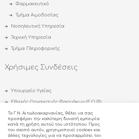
Φαρμακευτικό
Τμήμα Αιμοδοσίας
Νοσηλευτική Υπηρεσία
Τεχνική Υπηρεσία
Τμήμα Πληροφορικής
Χρήσιμες Συνδέσεις
Υπουργείο Υγείας
Εθνικός Οργανισμός Φαρμάκων (Ε.Ο.Φ)
Εθνικός Οργανισμός Δημόσιας Υγείας (ΕΟΔΥ)
Το Γ.Ν. Αιτωλοακαρνανίας, θέλει να σας
προσφέρει την καλύτερη δυνατή εμπειρία
Οργανισμός κατά των Ναρκωτικών (ΟΚΑΝΑ)
κατά τη χρήση αυτού του ιστότοπου. Προς
τον σκοπό αυτόν, χρησιμοποιεί cookies και
Ιατρικός Σύλλογος Αγρινίου
άλλες τεχνολογίες για να προσαρμόσει τον