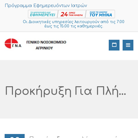
Πρόγραμμα Εφημερευόντων Ιατρών
Οι Διοικητικές υπηρεσίες λειτουργούν από τις 7:00
έως τις 15:00 τις καθημερινές.
Προκήρυξη Για Πλήρωση Επί Θητεία Θέσης Ειδικευμένου Ιατρού Κλάδου Ε.Σ.Υ. Επιμελητή Α΄ Ακτινοδιαγνωστικής, Επιμελητή Β΄ Καρδιολογίας, Επιμελητή Α΄ Παθολογίας Ή Καρδιολογίας Ή Αναισθησιολογίας Ή Χειρουργικής Ή Πνευμονολογίας – Φυματιολογίας Ή Νεφρολογίας (για Την Μ.Ε.Θ.) Και Επιμελητή Β΄ Παθολογίας Για Το Γενικό Νοσοκομείο Αιτωλοακαρνανίας (Οργανική Μονάδα Της Έδρας Αγρίνιο)»