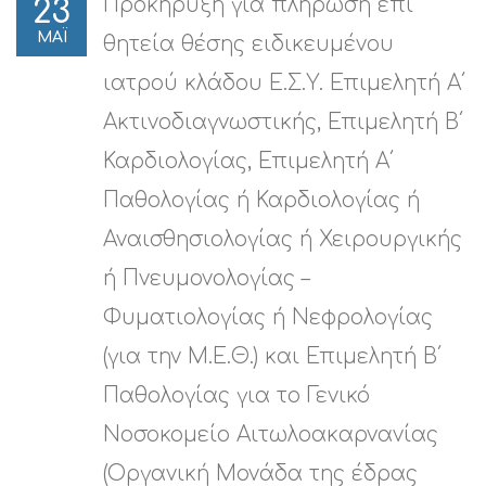
Προκήρυξη για πλήρωση επί
23
ΜΑΪ
θητεία θέσης ειδικευμένου
ιατρού κλάδου Ε.Σ.Υ. Επιμελητή Α΄
Ακτινοδιαγνωστικής, Επιμελητή Β΄
Καρδιολογίας, Επιμελητή Α΄
Παθολογίας ή Καρδιολογίας ή
Αναισθησιολογίας ή Χειρουργικής
ή Πνευμονολογίας –
Φυματιολογίας ή Νεφρολογίας
(για την Μ.Ε.Θ.) και Επιμελητή Β΄
Παθολογίας για το Γενικό
Νοσοκομείο Αιτωλοακαρνανίας
(Οργανική Μονάδα της έδρας