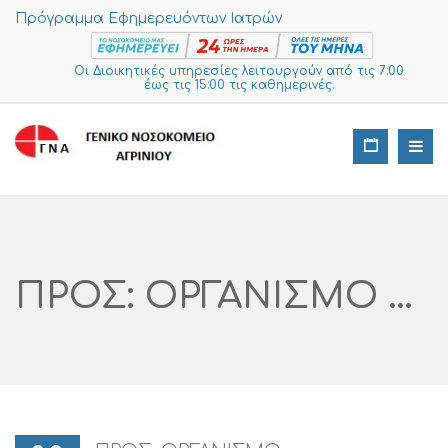
Πρόγραμμα Εφημερευόντων Ιατρών
Οι Διοικητικές υπηρεσίες λειτουργούν από τις 7:00
έως τις 15:00 τις καθημερινές.
ΠΡΟΣ: ΟΡΓΑΝΙΣΜΟ ΤΗΛΕΠΙΚΟΙΝΩΝΙΩΝ ΤΗΣ ΕΛΛΑΔΟΣ Α.Ε. ΠΡΟΣΚΛΗΣΗ ΥΠΟΒΟΛΗΣ ΠΡΟΣΦΟΡΩΝ ΣΤΗΝ ΠΛΑΤΦΟΡΜΑ I-SUPPLIES Με Α/α 222 -2023 Στα Πλαίσια Των Ν. 4782 Άρθρο 53 Και Του Ν.4412/2016 ΓΙΑ ΤΗΝ ΑΝΑΒΑΘΜΙΣΗ ΤΑΧΥΤΗΤΑΣ ΔΙΚΤΥΟΥ ΤΟΥ ΝΟΣΟΚΟΜΕΙΟΥ ΜΑΣ