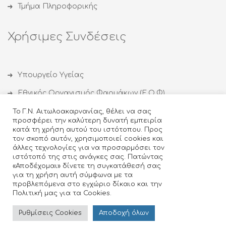
Τμήμα Πληροφορικής
Χρήσιμες Συνδέσεις
Υπουργείο Υγείας
Εθνικός Οργανισμός Φαρμάκων (Ε.Ο.Φ)
Εθνικός Οργανισμός Δημόσιας Υγείας (ΕΟΔΥ)
Το Γ.Ν. Αιτωλοακαρνανίας, θέλει να σας
προσφέρει την καλύτερη δυνατή εμπειρία
Οργανισμός κατά των Ναρκωτικών (ΟΚΑΝΑ)
κατά τη χρήση αυτού του ιστότοπου. Προς
τον σκοπό αυτόν, χρησιμοποιεί cookies και
Ιατρικός Σύλλογος Αγρινίου
άλλες τεχνολογίες για να προσαρμόσει τον
ιστότοπό της στις ανάγκες σας. Πατώντας
Κέντρο Θεραπείας Εξαρτημένων Ατόμων (ΚΕΘΕΑ)
«Αποδέχομαι» δίνετε τη συγκατάθεσή σας
για τη χρήση αυτή σύμφωνα με τα
προβλεπόμενα στο εγχώριο δίκαιο και την
Πολιτική μας για τα Cookies.
Design & Developed by
- ©2018 Γενικό
Ρυθμίσεις Cookies
Αποδoχή όλων
Νοσοκομείο Αγρινίου