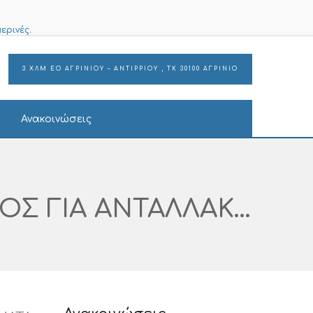
ερινές.
3 ΧΛΜ ΕΟ ΑΓΡΙΝΙΟΥ – ΑΝΤΙΡΡΙΟΥ , ΤΚ 30100 ΑΓΡΙΝΙΟ
Ανακοινώσεις
ΠΡΟΣΚΛΗΣΗ ΕΚΔΗΛΩΣΗΣ ΕΝΔΙΑΦΕΡΟΝΤΟΣ ΓΙΑ ΑΝΤΑΛΛΑΚΤΙΚΑ- ΕΞΑΡΤΗΜΑΤΑ (7) 2025 ΓΙΑ ΤΗΝ ΤΕΧΝΙΚΗ ΥΠΗΡΕΣΙΑ ΑΡ. ΔΙΑΓΩΝΙΣΜΟΥ I SUPPLIES: 666 – 2025