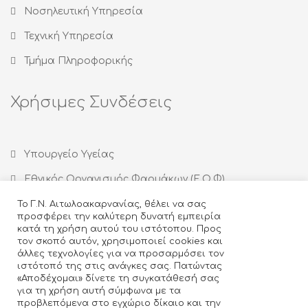
Νοσηλευτική Υπηρεσία
Τεχνική Υπηρεσία
Τμήμα Πληροφορικής
Χρήσιμες Συνδέσεις
Υπουργείο Υγείας
Εθνικός Οργανισμός Φαρμάκων (Ε.Ο.Φ)
Εθνικός Οργανισμός Δημόσιας Υγείας (ΕΟΔΥ)
Το Γ.Ν. Αιτωλοακαρνανίας, θέλει να σας
προσφέρει την καλύτερη δυνατή εμπειρία
Οργανισμός κατά των Ναρκωτικών (ΟΚΑΝΑ)
κατά τη χρήση αυτού του ιστότοπου. Προς
τον σκοπό αυτόν, χρησιμοποιεί cookies και
Ιατρικός Σύλλογος Αγρινίου
άλλες τεχνολογίες για να προσαρμόσει τον
ιστότοπό της στις ανάγκες σας. Πατώντας
Κέντρο Θεραπείας Εξαρτημένων Ατόμων (ΚΕΘΕΑ)
«Αποδέχομαι» δίνετε τη συγκατάθεσή σας
για τη χρήση αυτή σύμφωνα με τα
προβλεπόμενα στο εγχώριο δίκαιο και την