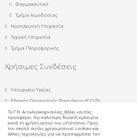
Φαρμακευτικό
Τμήμα Αιμοδοσίας
Νοσηλευτική Υπηρεσία
Τεχνική Υπηρεσία
Τμήμα Πληροφορικής
Χρήσιμες Συνδέσεις
Υπουργείο Υγείας
Εθνικός Οργανισμός Φαρμάκων (Ε.Ο.Φ)
Εθνικός Οργανισμός Δημόσιας Υγείας (ΕΟΔΥ)
Το Γ.Ν. Αιτωλοακαρνανίας, θέλει να σας
προσφέρει την καλύτερη δυνατή εμπειρία
Οργανισμός κατά των Ναρκωτικών (ΟΚΑΝΑ)
κατά τη χρήση αυτού του ιστότοπου. Προς
τον σκοπό αυτόν, χρησιμοποιεί cookies και
Ιατρικός Σύλλογος Αγρινίου
άλλες τεχνολογίες για να προσαρμόσει τον