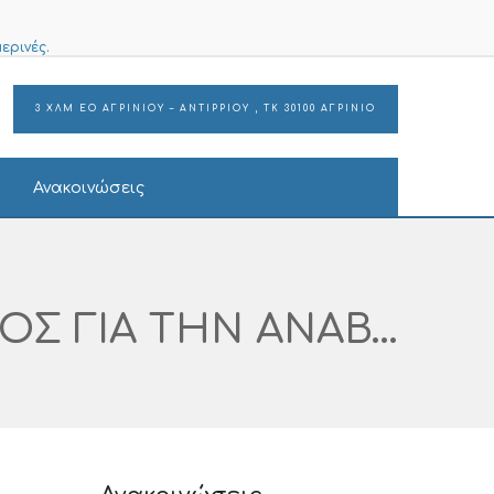
ερινές.
3 ΧΛΜ ΕΟ ΑΓΡΙΝΙΟΥ – ΑΝΤΙΡΡΙΟΥ , ΤΚ 30100 ΑΓΡΙΝΙΟ
Ανακοινώσεις
ΠΡΟΣΚΛΗΣΗ ΕΚΔΗΛΩΣΗΣ ΕΝΔΙΑΦΕΡΟΝΤΟΣ ΓΙΑ ΤΗΝ ΑΝΑΒΑΘΜΙΣΗ ΤΟΥ ΕΝΔΟΣΚΟΠΙΚΟΥ ΠΥΡΓΟΥ ΑΡ. ΔΙΑΓΩΝΙΣΜΟΥ I SUPPLIES: 599 – 2025