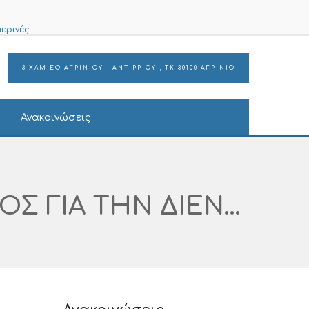
ερινές.
3 ΧΛΜ ΕΟ ΑΓΡΙΝΙΟΥ – ΑΝΤΙΡΡΙΟΥ , ΤΚ 30100 ΑΓΡΙΝΙΟ
Ανακοινώσεις
ΠΡΟΣΚΛΗΣΗ ΕΚΔΗΛΩΣΗΣ ΕΝΔΙΑΦΕΡΟΝΤΟΣ ΓΙΑ ΤΗΝ ΔΙΕΝΕΡΓΕΙΑ ΔΙΑΓΩΝΙΣΜΟΥ ΓΙΑ ΤΗΝ ΠΡΟΜΗΘΕΙΑ ΠΡΟΒΟΛΕΑ ( PROJECTOR). ΑΡΙΘΜΟΣ ΔΙΑΓΩΝΙΣΜΟΥ I-SUPPPLIES 482 -2024