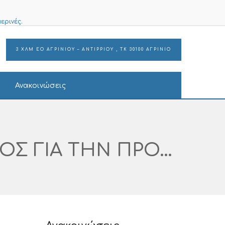
ερινές.
3 ΧΛΜ ΕΟ ΑΓΡΙΝΙΟΥ – ΑΝΤΙΡΡΙΟΥ , ΤΚ 30100 ΑΓΡΙΝΙΟ
Ανακοινώσεις
ΠΡΟΣΚΛΗΣΗ ΕΚΔΗΛΩΣΗΣ ΕΝΔΙΑΦΕΡΟΝΤΟΣ ΓΙΑ ΤΗΝ ΠΡΟΜΗΘΕΙΑ ΚΑΙ ΕΓΚΑΤΑΣΤΑΣΗ ΜΕΣΩΝ ΕΝΕΡΓΗΤΙΚΗΣ ΠΥΡΟΠΡΟΣΤΑΣΙΑΣ ΣΤΟ ΑΝΑΚΑΙΝΙΣΜΕΝΟ ΚΤΙΡΙΟ ΤΟΥ Κ.Ψ.Υ ΑΡ. ΔΙΑΓΩΝΙΣΜΟΥ I SUPPLIES: 391 – 2024