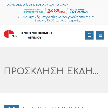
Πρόγραμμα Εφημερευόντων Ιατρών
Οι Διοικητικές υπηρεσίες λειτουργούν από τις 7:00
έως τις 15:00 τις καθημερινές.
ΠΡΟΣΚΛΗΣΗ ΕΚΔΗΛΩΣΗΣ ΕΝΔΙΑΦΕΡΟΝΤΟΣ ΓΙΑ ΤΗΝ ΠΡΟΜΗΘΕΙΑ «ΚΙΤ Υγρής Κυτταρολογίας –Thin-Prep Για Την Λήψη Τέστ Παπανικολάου.» ΑΡ. ΔΙΑΓΩΝΙΣΜΟΥ I SUPPLIES: 561 – 2024