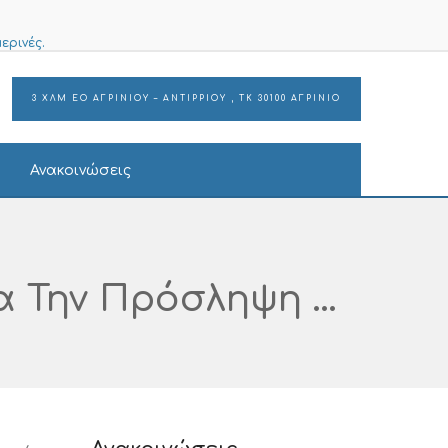
ερινές.
3 ΧΛΜ ΕΟ ΑΓΡΙΝΙΟΥ – ΑΝΤΙΡΡΙΟΥ , ΤΚ 30100 ΑΓΡΙΝΙΟ
Ανακοινώσεις
Πρόσκληση Εκδήλωσης Ενδιαφέροντος Για Την Πρόσληψη Ενός (1) ΠΕ Μηχανικών Με Καθεστώς Έκδοσης Απόδειξης Παροχής Υπηρεσιών Για Τις Παρεχόμενες Υπηρεσίες