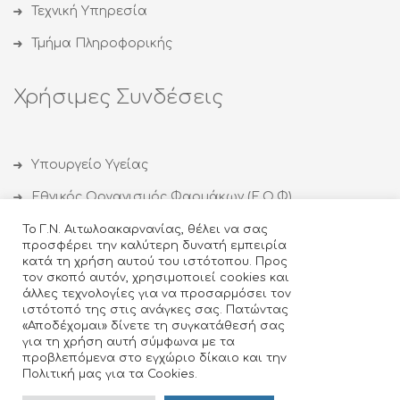
Τεχνική Υπηρεσία
Τμήμα Πληροφορικής
Χρήσιμες Συνδέσεις
Υπουργείο Υγείας
Εθνικός Οργανισμός Φαρμάκων (Ε.Ο.Φ)
Εθνικός Οργανισμός Δημόσιας Υγείας (ΕΟΔΥ)
Το Γ.Ν. Αιτωλοακαρνανίας, θέλει να σας
προσφέρει την καλύτερη δυνατή εμπειρία
Οργανισμός κατά των Ναρκωτικών (ΟΚΑΝΑ)
κατά τη χρήση αυτού του ιστότοπου. Προς
τον σκοπό αυτόν, χρησιμοποιεί cookies και
Ιατρικός Σύλλογος Αγρινίου
άλλες τεχνολογίες για να προσαρμόσει τον
ιστότοπό της στις ανάγκες σας. Πατώντας
Κέντρο Θεραπείας Εξαρτημένων Ατόμων (ΚΕΘΕΑ)
«Αποδέχομαι» δίνετε τη συγκατάθεσή σας
για τη χρήση αυτή σύμφωνα με τα
προβλεπόμενα στο εγχώριο δίκαιο και την
Πολιτική μας για τα Cookies.
Design & Developed by
- ©2018 Γενικό