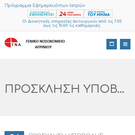
Πρόγραμμα Εφημερευόντων Ιατρών
Οι Διοικητικές υπηρεσίες λειτουργούν από τις 7:00
έως τις 15:00 τις καθημερινές.
ΠΡΟΣΚΛΗΣΗ ΥΠΟΒΟΛΗΣ ΠΡΟΣΦΟΡΩΝ ΣΤΗΝ ΠΛΑΤΦΟΡΜΑ I-SUPPLIES Με Α/α 415 -2024 Στα Πλαίσια Των Ν. 4782 Άρθρο 53 Και Του Ν.4412/2016 ΓΙΑ ΤΗΝ ΠΑΡΟΧΗ ΥΠΗΡΕΣΙΩΝ ΥΛΟΠΟΙΗΣΗΣ WEB SERVICE ΔΙΑΣΥΝΔΕΣΗΣ ΤΟΥ ΠΛΗΡΟΦΟΡΙΑΚΟΥ ΣΥΣΤΗΜΑΤΟΣ ΛΙΣΤΑΣ ΧΕΙΡΟΥΡΓΕΙΟΥ ΜΕ ΤΗΝ ΠΛΑΤΦΟΡΜΑ ΕΝΙΑΙΑΣ ΛΙΣΤΑΣ ΧΕΙΡΟΥΡΓΕΙΟΥ »