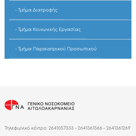
Τμήμα Διατροφής
Τμήμα Κοινωνικής Εργασίας
Τμήμα Παραϊατρικού Προσωπικού
Τηλεφωνικό κέντρο: 2641057333 – 2641361566 – 2641361269