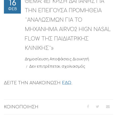
ΘΕΜΑ: «ΕΓΚΡΙΣΗ ΔΑΠΑΝΗΣ ΓΙΑ
16
ΦΕΒ
ΤΗΝ ΕΠΕΙΓΟΥΣΑ ΠΡΟΜΗΘΕΙΑ
¨ΑΝΑΛΩΣΙΜΩΝ ΓΙΑ ΤΟ
ΜΗΧΑΝΗΜΑ AIRVO2 HIGN NASAL
FLOW ΤΗΣ ΠΑΙΔΙΑΤΡΙΚΗΣ
ΚΛΙΝΙΚΗΣ¨»
Δημοσίευση
Αποφάσεις Διοικητή
στο
Δεν επιτρέπεται σχολιασμός
ΘΕΜΑ:
«ΕΓΚΡΙΣΗ
ΔΑΠΑΝΗΣ
ΔΕΙΤΕ ΤΗΝ ΑΝΑΚΟΙΝΩΣΗ
ΕΔΩ
.
ΓΙΑ
ΤΗΝ
ΕΠΕΙΓΟΥΣΑ
ΠΡΟΜΗΘΕΙΑ
ΚΟΙΝΟΠΟΙΗΣΗ
¨ΑΝΑΛΩΣΙΜΩΝ
ΓΙΑ