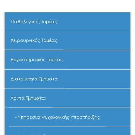
ΤΟ
ΜΗΧΑΝΗΜΑ
AIRVO2
HIGN
Παθολογικός Τομέας
NASAL
FLOW
ΤΗΣ
Χειρουργικός Τομέας
ΠΑΙΔΙΑΤΡΙΚΗΣ
ΚΛΙΝΙΚΗΣ¨»
Εργαστηριακός Τομέας
Διατομεακά Τμήματα
Λοιπά Τμήματα:
Υπηρεσία Ψυχολογικής Υποστήριξης