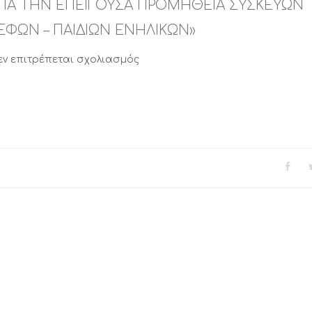
ΓΙΑ ΤΗΝ ΕΠΕΙΓΟΥΣΑ ΠΡΟΜΗΘΕΙΑ ΣΥΣΚΕΥΩΝ
ΦΩΝ – ΠΑΙΔΙΩΝ ΕΝΗΛΙΚΩΝ»
στο
εν επιτρέπεται σχολιασμός
ΘΕΜΑ:
«ΕΓΚΡΙΣΗ
ΔΑΠΑΝΗΣ
ΓΙΑ
ΤΗΝ
ΕΠΕΙΓΟΥΣΑ
ΠΡΟΜΗΘΕΙΑ
ΣΥΣΚΕΥΩΝ
ΕΝΔΟΟΣΤΙΚΗΣ
ΕΓΧΥΣΗΣ
ΒΡΕΦΩΝ
–
ΠΑΙΔΙΩΝ
ΕΝΗΛΙΚΩΝ»