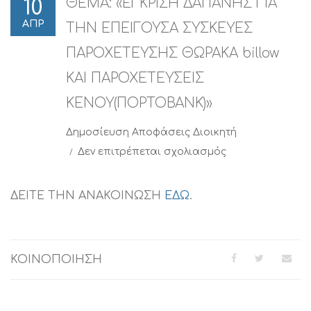
ΘΕΜΑ: «ΕΓΚΡΙΣΗ ΔΑΠΑΝΗΣ ΓΙΑ
10
ΑΠΡ
ΤΗΝ ΕΠΕΙΓΟΥΣΑ ΣΥΣΚΕΥΕΣ
ΠΑΡΟΧΕΤΕΥΣΗΣ ΘΩΡΑΚΑ billow
ΚΑΙ ΠΑΡΟΧΕΤΕΥΣΕΙΣ
ΚΕΝΟΥ(ΠΟΡΤΟΒΑΝΚ)»
Δημοσίευση
Αποφάσεις Διοικητή
στο
Δεν επιτρέπεται σχολιασμός
ΘΕΜΑ:
«ΕΓΚΡΙΣΗ
ΔΑΠΑΝΗΣ
ΔΕΙΤΕ ΤΗΝ ΑΝΑΚΟΙΝΩΣΗ
ΕΔΩ
.
ΓΙΑ
ΤΗΝ
ΕΠΕΙΓΟΥΣΑ
ΣΥΣΚΕΥΕΣ
ΚΟΙΝΟΠΟΙΗΣΗ
ΠΑΡΟΧΕΤΕΥΣΗΣ
ΘΩΡΑΚΑ
billow
ΚΑΙ