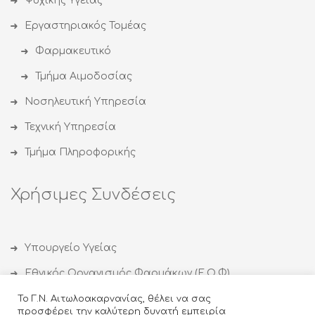
Ψυχικής Υγείας
Εργαστηριακός Τομέας
Φαρμακευτικό
Τμήμα Αιμοδοσίας
Νοσηλευτική Υπηρεσία
Τεχνική Υπηρεσία
Τμήμα Πληροφορικής
Χρήσιμες Συνδέσεις
Υπουργείο Υγείας
Εθνικός Οργανισμός Φαρμάκων (Ε.Ο.Φ)
Εθνικός Οργανισμός Δημόσιας Υγείας (ΕΟΔΥ)
Το Γ.Ν. Αιτωλοακαρνανίας, θέλει να σας
προσφέρει την καλύτερη δυνατή εμπειρία