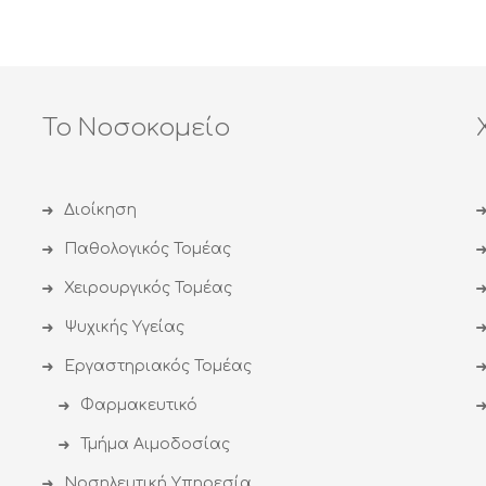
ΛΕΚΑΝΗΣ
ΤΟΥΑΛΕΤΑΣ,
ΠΡΑΣΙΝΑ
ΜΙΚΡΑ
ΤΕΤΡΑΓΩΝΑ
–
Το Νοσοκομείο
ΠΡΑΣΙΝΑ
ΦΟΡΕΙΟΥ,
ΒΙΒΛΙΩΝ
ΑΛΛΗΛΟΓΡΑΦΙΑΣ
Διοίκηση
ΚΑΙ
Παθολογικός Τομέας
ΠΑΡΟΥΣΙΑΣ
ΠΡΟΣΩΠΙΚΟΥ,
Χειρουργικός Τομέας
toner
ΓΙΑ
Ψυχικής Υγείας
ΤΟ
ΜΗΧΑΝΗΜΑ
Εργαστηριακός Τομέας
Lexmark
C2425DW»
Φαρμακευτικό
Τμήμα Αιμοδοσίας
Νοσηλευτική Υπηρεσία