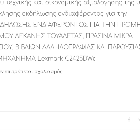
ύ τεχνικής και οικονομικής αξιολόγησης της υ
όσκλησης εκδήλωσης ενδιαφέροντος για την
ΚΔΗΛΩΣΗΣ ΕΝΔΙΑΦΕΡΟΝΤΟΣ ΓΙΑ ΤΗΝ ΠΡΟΜ
ΣΜΟΥ ΛΕΚΑΝΗΣ ΤΟΥΑΛΕΤΑΣ, ΠΡΑΣΙΝΑ ΜΙΚΡΑ
ΙΟΥ, ΒΙΒΛΙΩΝ ΑΛΛΗΛΟΓΡΑΦΙΑΣ ΚΑΙ ΠΑΡΟΥΣΙΑ
Ο ΜΗΧΑΝΗΜΑ Lexmark C2425DW»
στο
εν επιτρέπεται σχολιασμός
Θ
Ε
Μ
Α
:
«Έγκριση
πρακτικού
τεχνικής
και
οικονομικής