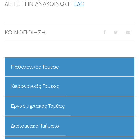
Έγκριση
ΔΕΙΤΕ ΤΗΝ ΑΝΑΚΟΙΝΩΣΗ
ΕΔΩ
πρακτικού
τεχνικής
και
οικονομικής
ΚΟΙΝΟΠΟΙΗΣΗ
αξιολόγησης
της
υπ.
αριθμ.
15747/30-
10-
Παθολογικός Τομέας
2023
πρόσκλησης
εκδήλωσης
Χειρουργικός Τομέας
ενδιαφέροντος
για
την
Εργαστηριακός Τομέας
«
ΥΠΗΡΕΣΙΑ
ΟΛΟΚΛΗΡΩΜΕ
Διατομεακά Τμήματα
ΔΙΑΧΕΙΡΙΣΗΣ
ΔΙΑΧΩΡΙΣΤΩΝ